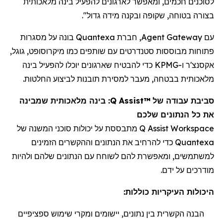
לסוכנים חכמים, ומאפשר לארגונים להפעיל בינה מלאכותית
בצורה בטוחה, שקופה ובקנה מידה גדול".
עם Agent Gateway,
חברת
Quantexa בונה על מסגרות
פתוחות מבוססות סטנדרטים עם שותפים כמו מיקרוסופט, גוגל,
אקסנצ'ר ו-KPMG כדי להבטיח שארגונים יוכלו להפעיל בינה
מלאכותית בבטחה, מעבר למסירת תובנות לביצוע החלטות.
סביבת עבודה של
Q Assist™
: בינה מלאכותית שמבינה
את כל הנתונים
שלכם
Q Assist Workspace
מתבססת על יכולות סוכני המשנה של
Quantexa
כדי להרחיב את הנתונים
וההקשרים הזמינים
למשתמשים, ומאפשרת להם לשוחח עם הנתונים שלהם ולהיות
מודרכים על ידם.
היכולות העיקריות כוללות:
הבנה הקשרית בין נתונים, יישומים ומקרי שימוש ספציפיים