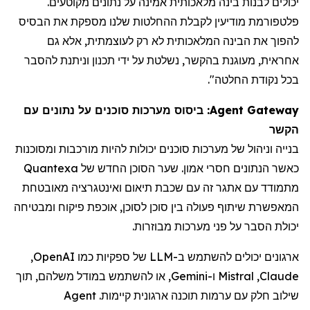
יכולים לבנות בינה מלאכותית אמינה על נתונים מקוטעים.
פלטפורמת מודיעין
לקבלת
ההחלטות שלנו מספקת את הבסיס
להפוך את הבינה המלאכותית לא רק לעוצמתית, אלא גם
אחראית, מעוגנת בהקשר, נשלטת על ידי תכנון וניתנת להסבר
בכל נקודת החלטה".
Agent Gateway
: ביסוס מערכות סוכנים על נתונים עם
הקשר
בנייה וניהול של מערכות סוכנים יכולות להיות מורכבות ומסוכנות
כאשר הנתונים חסרי אמון. שער הסוכן החדש של Quantexa
מתמודד עם אתגר זה עם שכבת תיאום ואינטגרציה מאובטחת
המאפשרת שיתוף פעולה בין סוכן לסוכן, אוכפת פיקוח ומבטיחה
יכולת הסבר על פני מערכות מבוזרות.
ארגונים יכולים להשתמש ב-
LLM
של ספקיות כמו
OpenAI
,
Claude
,
Mistral
ו-
Gemini
, או להשתמש במודל משלהם, תוך
שילוב חלק עם ערמות תוכנה ארגונית קיימות
.
Agent