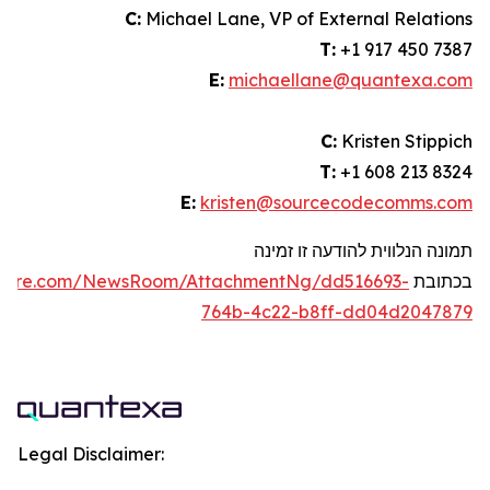
C:
Michael Lane, VP of External Relations
T:
+1 917 450 7387
E:
michaellane@quantexa.com
C:
Kristen Stippich
T:
+1 608 213 8324
E:
kristen@sourcecodecomms.com
תמונה הנלווית להודעה זו זמינה
בכתובת
swire.com/NewsRoom/AttachmentNg/dd516693-
764b-4c22-b8ff-dd04d2047879
Legal Disclaimer: