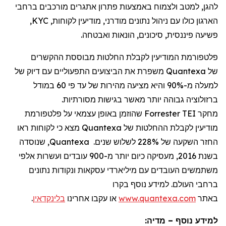
להגן, למטב ולצמוח באמצעות פתרון אתגרים מורכבים ברחבי
הארגון כולו עם ניהול נתונים מודרני, מודיעין לקוחות,
KYC
,
פשיעה פיננסית, סיכונים, הונאות ואבטחה.
פלטפורמת המודיעין לקבלת החלטות מבוססת ההקשרים
של
Quantexa
משפרת את הביצועים התפעוליים עם דיוק של
למעלה מ-90% והיא מציעה מהירות של עד פי 60 במודל
ברזולוציה גבוהה יותר מאשר בגישות מסורתיות.
מחקר
Forrester TEI
שהוזמן באופן עצמאי על פלטפורמת
מודיעין לקבלת ההחלטות של
Quantexa
מצא כי לקוחות ראו
החזר השקעה של 228% לשלוש שנים.
Quantexa
, שנוסדה
בשנת 2016, מעסיקה כיום יותר מ-
900
עובדים ועשרות אלפי
משתמשים העובדים עם מיליארדי עסקאות ונקודות נתונים
ברחבי העולם. למידע נוסף בקרו
באתר
www.quantexa.com
או עקבו אחרינו
בלינקדאין
.
למידע נוסף – מדיה: