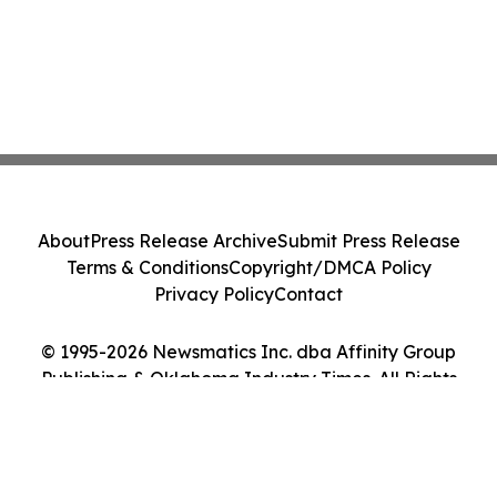
About
Press Release Archive
Submit Press Release
Terms & Conditions
Copyright/DMCA Policy
Privacy Policy
Contact
© 1995-2026 Newsmatics Inc. dba Affinity Group
Publishing & Oklahoma Industry Times. All Rights
Reserved.
Cookie Settings / Your Privacy Choices