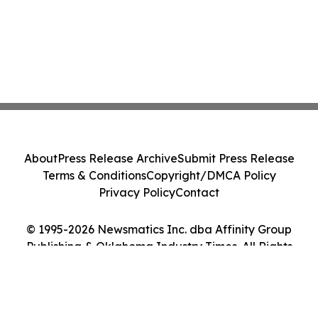
About
Press Release Archive
Submit Press Release
Terms & Conditions
Copyright/DMCA Policy
Privacy Policy
Contact
© 1995-2026 Newsmatics Inc. dba Affinity Group
Publishing & Oklahoma Industry Times. All Rights
Reserved.
Cookie Settings / Your Privacy Choices