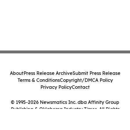
About
Press Release Archive
Submit Press Release
Terms & Conditions
Copyright/DMCA Policy
Privacy Policy
Contact
© 1995-2026 Newsmatics Inc. dba Affinity Group
Publishing & Oklahoma Industry Times. All Rights
Reserved.
Cookie Settings / Your Privacy Choices