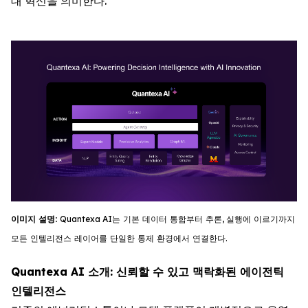
대 혁신을 의미한다.
이미지
설명
:
Quantexa
AI
는
기
본
데이터
통합부터
추론
,
실행에
이르기까지
모든
인텔리전스
레이어를
단일한
통제
환경에서
연결한다
.
Quantexa AI 소개: 신뢰할 수 있고 맥락화된 에이전틱
인텔리전스