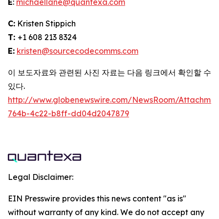
E
:
michaellane@quantexa.com
C:
Kristen Stippich
T:
+1 608 213 8324
E:
kristen@sourcecodecomms.com
이 보도자료와 관련된 사진 자료는 다음 링크에서 확인할 수
있다.
http://www.globenewswire.com/NewsRoom/Attachme
764b-4c22-b8ff-dd04d2047879
Legal Disclaimer:
EIN Presswire provides this news content "as is"
without warranty of any kind. We do not accept any