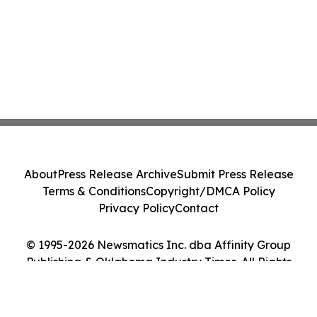
About
Press Release Archive
Submit Press Release
Terms & Conditions
Copyright/DMCA Policy
Privacy Policy
Contact
© 1995-2026 Newsmatics Inc. dba Affinity Group
Publishing & Oklahoma Industry Times. All Rights
Reserved.
Cookie Settings / Your Privacy Choices