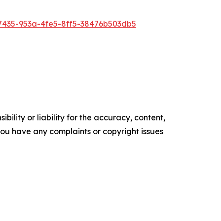
435-953a-4fe5-8ff5-38476b503db5
ility or liability for the accuracy, content,
f you have any complaints or copyright issues