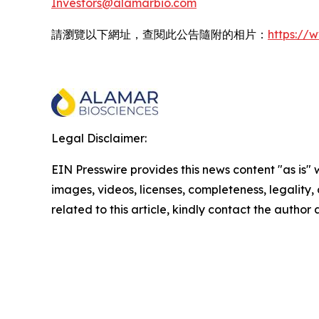
Investors@alamarbio.com
請瀏覽以下網址，查閱此公告隨附的相片：
https:/
Legal Disclaimer:
EIN Presswire provides this news content "as is" 
images, videos, licenses, completeness, legality, o
related to this article, kindly contact the author