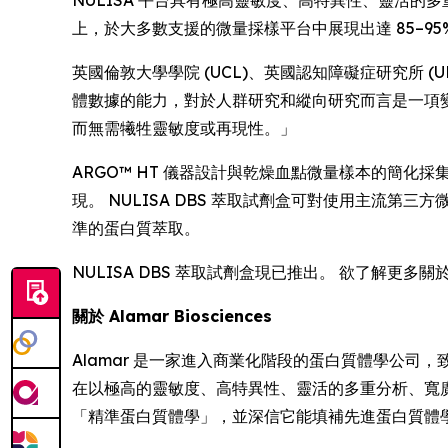
NULISA 平台具有極高靈敏度、高特異性、靈活的多重
上，於大多數支援的微量採樣平台中展現出達 85–95
英國倫敦大學學院 (UCL)、英國認知障礙症研究所 (UK D
體數據的能力，對於人群研究和縱向研究而言是一項變革
而無需犧牲靈敏度或再現性。」
ARGO™ HT 儀器設計與乾燥血點微量樣本的簡
現。 NULISA DBS 萃取試劑盒可對使用主流第三方微量
準的蛋白質萃取。
NULISA DBS 萃取試劑盒現已推出。 欲了解更多關
關於 Alamar Biosciences
Alamar 是一家進入商業化階段的蛋白質體學公司，致
在以極高的靈敏度、高特異性、靈活的多重分析、寬
「精準蛋白質體學」，並深信它能填補先進蛋白質體