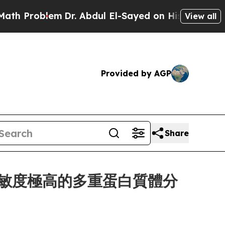
Problem
Dr. Abdul El-Sayed on Historic Michigan W
View all
Provided by AGP
Share
用於靈敏度極高的多重蛋白質體分