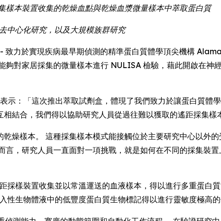
遙距採集樣本裝置收集的乾燥血點與乾燥血漿微量樣本中萃取蛋白質
究、去中心化研究，以及大規模族群研究
E) -- 致力於實現疾病最早期偵測的精準蛋白質體學頂尖機構 Alamar Bio
研究人員能夠對家居採集的微量樣本進行 NULISA 檢驗，藉此開
Luo 博士表示：「這次推出萃取試劑盒，體現了我們致力於讓蛋白質體
互相結合，我們得以協助研究人員從過往難以獲取的遙距採集樣
的乾燥樣本。 這種採集樣本模式能接觸位於主要研究中心以外的
學而言，研究人員一直面對一項挑戰，就是如何在不同的採集裝置
讓以遙距採樣裝置收集並以常溫運送的血液樣本，得以進行多重蛋白
合，讓非侵入性生物體液中的低豐度蛋白質生物標記得以進行靈敏度極高