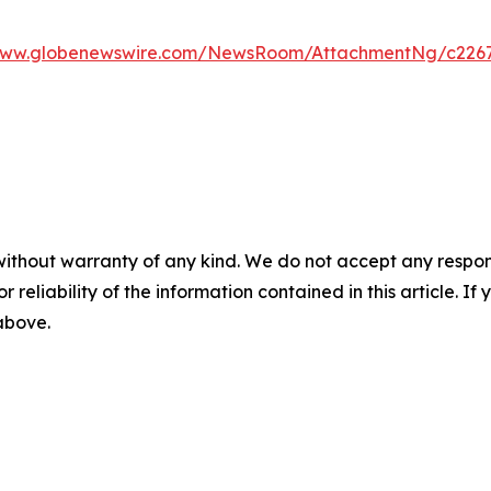
/www.globenewswire.com/NewsRoom/AttachmentNg/c2267
without warranty of any kind. We do not accept any responsib
r reliability of the information contained in this article. I
 above.