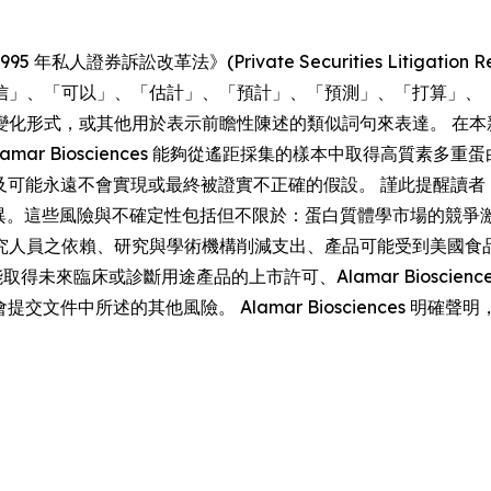
券訴訟改革法》(Private Securities Litigation Re
信」、「可以」、「估計」、「預計」、「預測」、「打算」、
變化形式，或其他用於表示前瞻性陳述的類似詞句來表達。 在本
mar Biosciences 能夠從遙距採集的樣本中取得高質素
的預期，並涉及可能永遠不會實現或最終被證實不正確的假設。 謹此提醒讀
有重大差異。這些風險與不確定性包括但不限於：蛋白質體學市場的
人員之依賴、研究與學術機構削減支出、產品可能受到美國食品藥物
性、未能取得未來臨床或診斷用途產品的上市許可、Alamar Biosc
交易委員會提交文件中所述的其他風險。 Alamar Bioscience