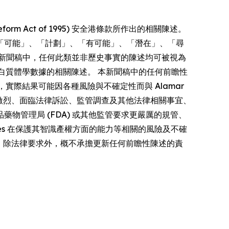
form Act of 1995) 安全港條款所作出的相關陳述。
「可能」、「計劃」、「有可能」、「潛在」、「尋
新聞稿中，任何此類並非歷史事實的陳述均可被視為
多重蛋白質體學數據的相關陳述。 本新聞稿中的任何前瞻性
者，實際結果可能因各種風險與不確定性而與 Alamar
競爭激烈、面臨法律訴訟、監管調查及其他法律相關事宜、
管理局 (FDA) 或其他監管要求更嚴厲的規管、
iences 在保護其智識產權方面的能力等相關的風險及不確
s 明確聲明，除法律要求外，概不承擔更新任何前瞻性陳述的責