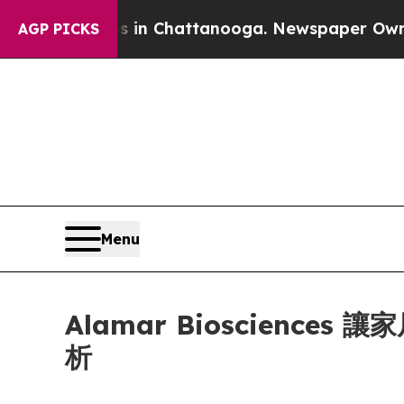
pse
Chaos in Chattanooga. Newspaper Owner Call
AGP PICKS
Menu
Alamar Bioscien
析