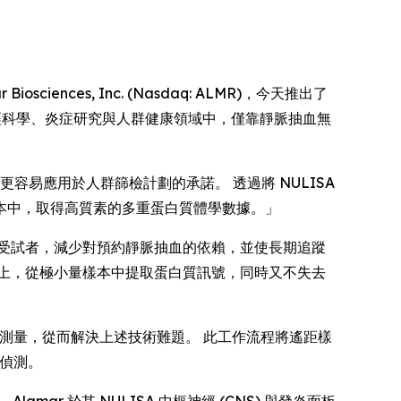
sciences, Inc. (Nasdaq: ALMR)，今天推出了
啟在神經科學、炎症研究與人群健康領域中，僅靠靜脈抽血無
學更容易應用於人群篩檢計劃的承諾。 透過將 NULISA
本中，取得高質素的多重蛋白質體學數據。」
受試者，減少對預約靜脈抽血的依賴，並使長期追蹤
上，從極小量樣本中提取蛋白質訊號，同時又不失去
質測量，從而解決上述技術難題。 此工作流程將遙距樣
的偵測。