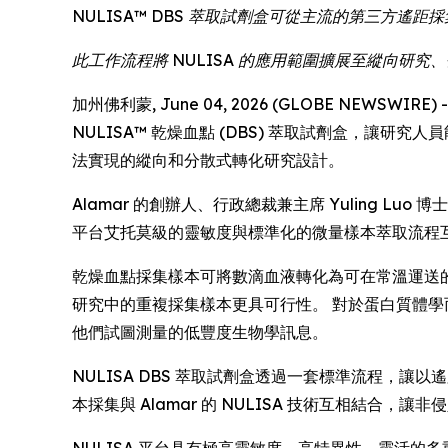
NULISA™ DBS 萃取試劑盒可從主流的第三方
此工作流程將 NULISA 的應用範圍擴展至縱向研
加州佛利蒙, June 04, 2026 (GLOBE NEWSWIR
NULISA™ 乾燥血點 (DBS) 萃取試劑盒，讓
法實現的縱向和分散式轉化研究設計。
Alamar 的創辦人、行政總裁兼主席 Yuling 
平台艾托莫級的靈敏度與標準化的微量樣本萃取流程
乾燥血點採集樣本可將數滴血液轉化為可在常溫運送
研究中的重複採集樣本更具可行性。 對於蛋白質體
他們試圖測量的低豐度生物學訊息。
NULISA DBS 萃取試劑盒透過一套標準流程，
本採集與 Alamar 的 NULISA 技術互相結