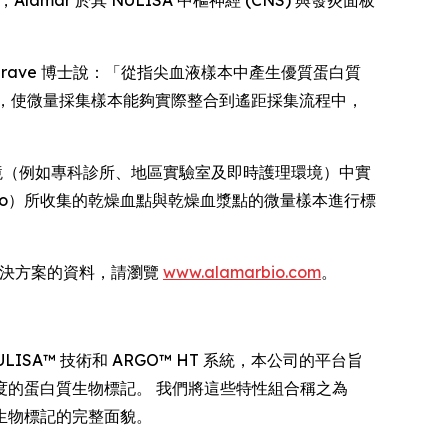
r 於其 NULISA 中樞神經 (CNS) 與發炎面板
Heslegrave 博士說：「從指尖血液樣本中產生優質蛋白質
流程，使微量採集樣本能夠實際整合到遙距採集流程中，
環境（例如專科診所、地區實驗室及即時護理環境）中實
 與 Tasso）所收集的乾燥血點與乾燥血漿點的微量樣本進行標
體學解決方案的資料，請瀏覽
www.alamarbio.com
。
SA™ 技術和 ARGO™ HT 系統，本公司的平台旨
的蛋白質生物標記。 我們將這些特性組合稱之為
生物標記的完整面貌。