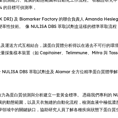
偵測能力、寬廣的動態範圍和自動化工作流程。 在驗證研究中，Alama
% 的目標可偵測率 。
RI) 及 Biomarker Factory 的聯合負責人 Amanda 
性技術。 像 NULISA DBS 萃取試劑盒這樣的標準萃取
化採集及運送方式互相結合，讓蛋白質體分析得以在過去不可行的
採集樣本裝置（如 Capitainer、Telimmune、Mitra
於 NULISA DBS 萃取試劑盒及 Alamar 全方位精準蛋白質
力為蛋白質偵測與分析建立一套黃金標準。 憑藉我們專利的 NULI
廣的動態範圍，以及天衣無縫的自動化流程，檢測血液中極低濃度
學領域中的關鍵缺口，協助研究人員了解各種疾病狀態下蛋白質