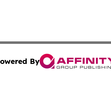
owered By
ubmit Press Release
Terms & Conditions
Copyright/DMCA
nc. dba Affinity Group Publishing & Oklahoma Industry Ti
Cookie Settings / Your Privacy Choices